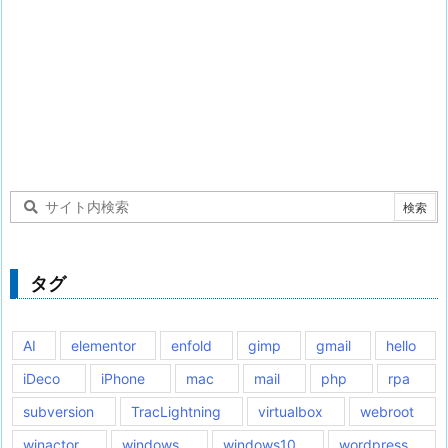
タグ
AI
elementor
enfold
gimp
gmail
hello
iDeco
iPhone
mac
mail
php
rpa
subversion
TracLightning
virtualbox
webroot
winactor
windows
windows10
wordpress