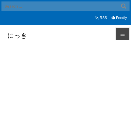

Feedly
RSS
にっき


メニュ

サイド

前へ

次へ

検索