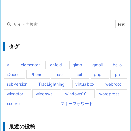
タグ
AI
elementor
enfold
gimp
gmail
hello
iDeco
iPhone
mac
mail
php
rpa
subversion
TracLightning
virtualbox
webroot
winactor
windows
windows10
wordpress
xserver
マネーフォワード
最近の投稿