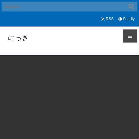

Feedly
RSS
にっき


メニュ

サイド

前へ

次へ

検索