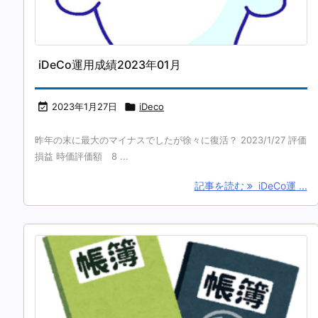
iDeCo運用成績2023年01月

2023年1月27日

iDeco
昨年の末に最大のマイナスでしたが徐々に復活？ 2023/1/27 評価
損益 時価評価額 8 ...
記事を読む
iDeCo運 ...