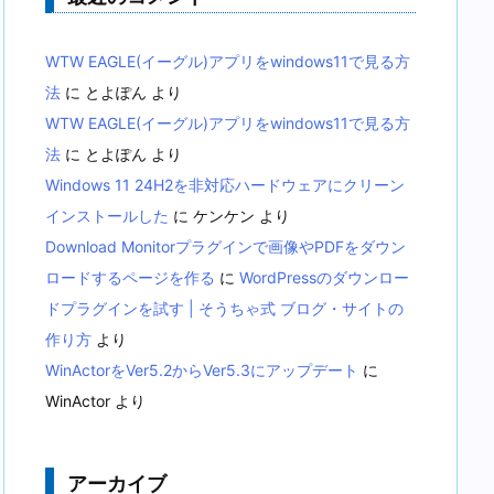
WTW EAGLE(イーグル)アプリをwindows11で見る方
法
に
とよぽん
より
WTW EAGLE(イーグル)アプリをwindows11で見る方
法
に
とよぽん
より
Windows 11 24H2を非対応ハードウェアにクリーン
インストールした
に
ケンケン
より
Download Monitorプラグインで画像やPDFをダウン
ロードするページを作る
に
WordPressのダウンロー
ドプラグインを試す | そうちゃ式 ブログ・サイトの
作り方
より
WinActorをVer5.2からVer5.3にアップデート
に
WinActor
より
アーカイブ