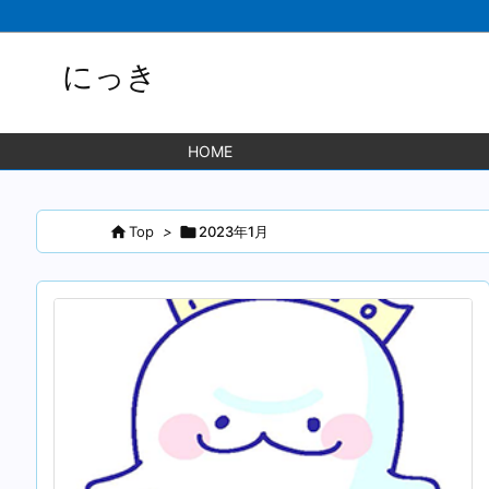
にっき
HOME

Top
>

2023年1月