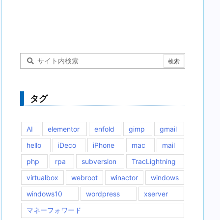
タグ
AI
elementor
enfold
gimp
gmail
hello
iDeco
iPhone
mac
mail
php
rpa
subversion
TracLightning
virtualbox
webroot
winactor
windows
windows10
wordpress
xserver
マネーフォワード