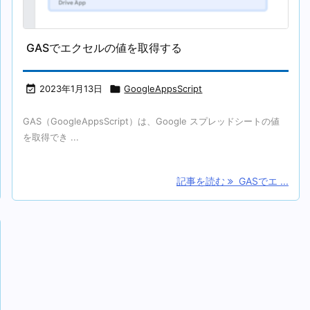
GASでエクセルの値を取得する

2023年1月13日

GoogleAppsScript
GAS（GoogleAppsScript）は、Google スプレッドシートの値
を取得でき ...
記事を読む
GASでエ ...