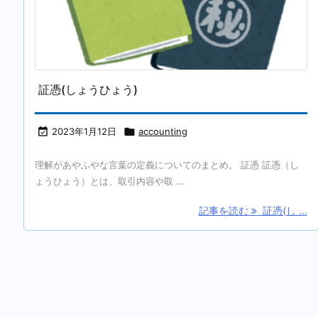
証憑(しょうひょう)

2023年1月12日

accounting
理解があやふやな言葉の定義についてのまとめ。 証憑 証憑（し
ょうひょう）とは、取引内容や取 ...
記事を読む
証憑(し ...