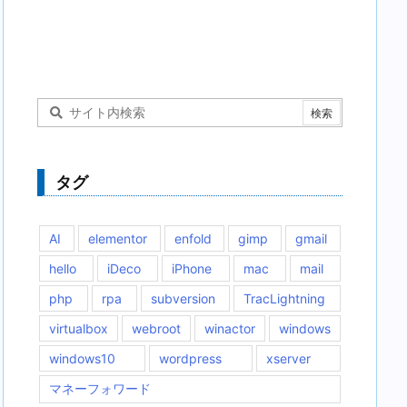
タグ
AI
elementor
enfold
gimp
gmail
hello
iDeco
iPhone
mac
mail
php
rpa
subversion
TracLightning
virtualbox
webroot
winactor
windows
windows10
wordpress
xserver
マネーフォワード