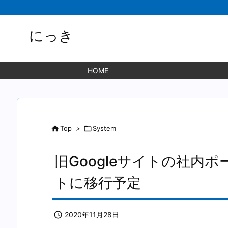
にっき
HOME

Top
>

System
旧Googleサイトの社内ポ
トに移行予定

2020年11月28日