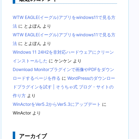
WTW EAGLE(イーグル)アプリをwindows11で見る方
法
に
とよぽん
より
WTW EAGLE(イーグル)アプリをwindows11で見る方
法
に
とよぽん
より
Windows 11 24H2を非対応ハードウェアにクリーン
インストールした
に
ケンケン
より
Download Monitorプラグインで画像やPDFをダウン
ロードするページを作る
に
WordPressのダウンロー
ドプラグインを試す | そうちゃ式 ブログ・サイトの
作り方
より
WinActorをVer5.2からVer5.3にアップデート
に
WinActor
より
アーカイブ