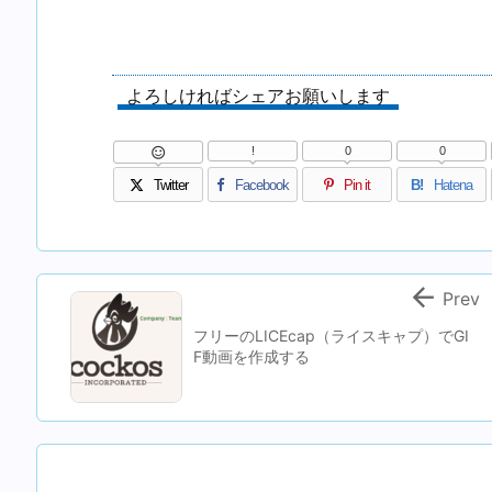
よろしければシェアお願いします
!
0
0

Twitter
Facebook
Pin it
B!
Hatena

Prev
フリーのLICEcap（ライスキャプ）でGI
F動画を作成する