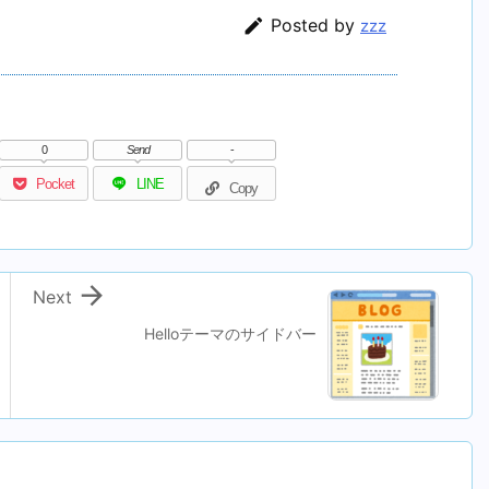

Posted by
zzz
0
Send
-
Pocket
LINE
Copy

Next
Helloテーマのサイドバー