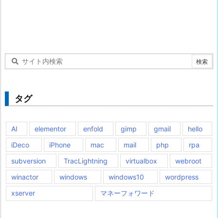
タグ
AI
elementor
enfold
gimp
gmail
hello
iDeco
iPhone
mac
mail
php
rpa
subversion
TracLightning
virtualbox
webroot
winactor
windows
windows10
wordpress
xserver
マネーフォワード