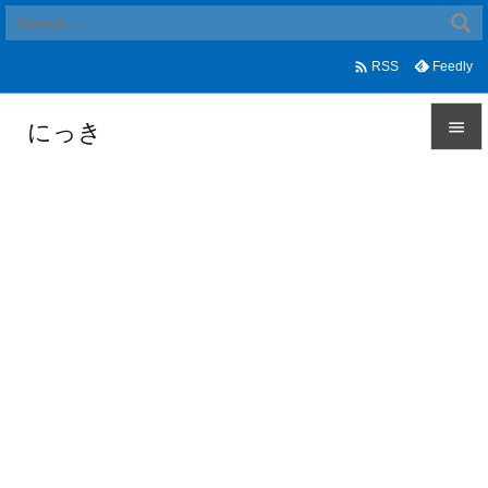

Feedly
RSS
にっき


メニュ

サイド

前へ

次へ

検索