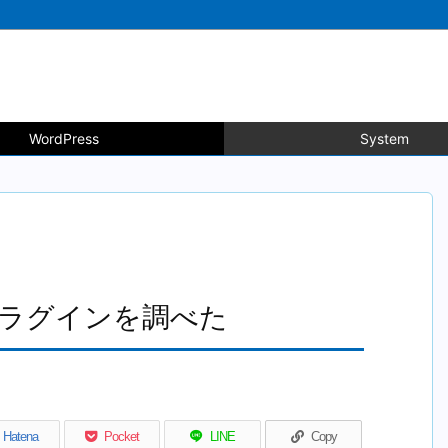
WordPress
System
torプラグインを調べた
Hatena
Pocket
LINE
Copy