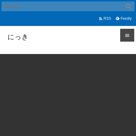

Feedly
RSS
にっき


メニュ

サイド

前へ

次へ

検索