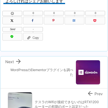
よろしければシェアお願いします
0
0
0
0

B!
Send
-
Copy

Next
WordPressのElementorプラグインを調べ
た

Prev
テスラのWifiが接続できないのはRTX1200
ルーターの初期のポート設定だった