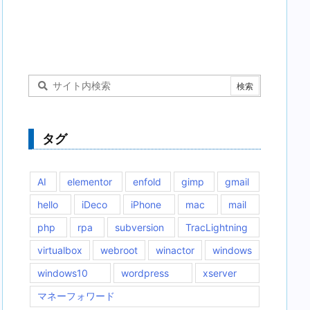
タグ
AI
elementor
enfold
gimp
gmail
hello
iDeco
iPhone
mac
mail
php
rpa
subversion
TracLightning
virtualbox
webroot
winactor
windows
windows10
wordpress
xserver
マネーフォワード