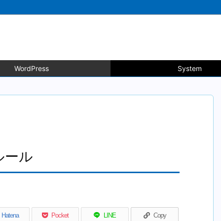
WordPress
System
ルール
Hatena
Pocket
LINE
Copy