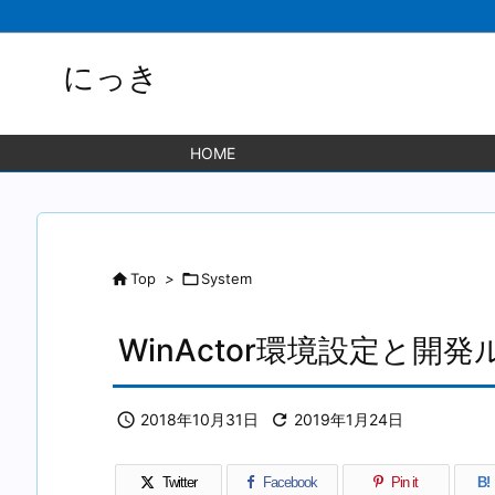
にっき
HOME

Top
>

System
WinActor環境設定と開発

2018年10月31日

2019年1月24日
Twitter
Facebook
Pin it
B!