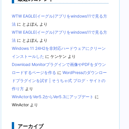
WTW EAGLE(イーグル)アプリをwindows11で見る方
法
に
とよぽん
より
WTW EAGLE(イーグル)アプリをwindows11で見る方
法
に
とよぽん
より
Windows 11 24H2を非対応ハードウェアにクリーン
インストールした
に
ケンケン
より
Download Monitorプラグインで画像やPDFをダウン
ロードするページを作る
に
WordPressのダウンロー
ドプラグインを試す | そうちゃ式 ブログ・サイトの
作り方
より
WinActorをVer5.2からVer5.3にアップデート
に
WinActor
より
アーカイブ