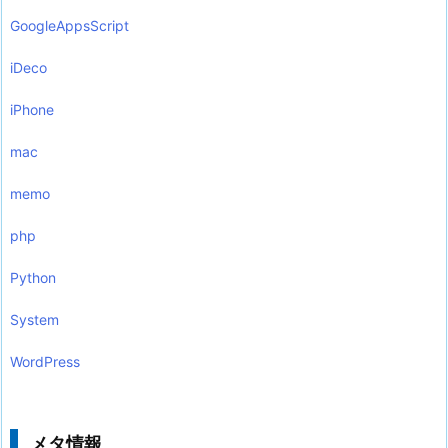
GoogleAppsScript
iDeco
iPhone
mac
memo
php
Python
System
WordPress
メタ情報