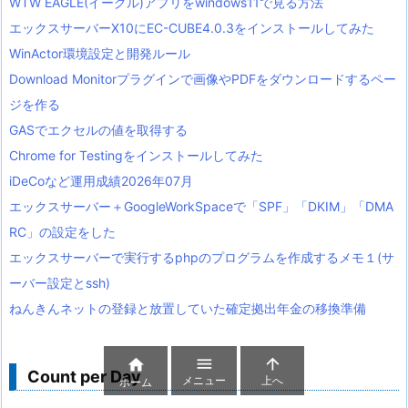
WTW EAGLE(イーグル)アプリをwindows11で見る方法
エックスサーバーX10にEC-CUBE4.0.3をインストールしてみた
WinActor環境設定と開発ルール
Download Monitorプラグインで画像やPDFをダウンロードするペー
ジを作る
GASでエクセルの値を取得する
Chrome for Testingをインストールしてみた
iDeCoなど運用成績2026年07月
エックスサーバー＋GoogleWorkSpaceで「SPF」「DKIM」「DMA
RC」の設定をした
エックスサーバーで実行するphpのプログラムを作成するメモ１(サ
ーバー設定とssh)
ねんきんネットの登録と放置していた確定拠出年金の移換準備



Count per Day
メニュー
上へ
ホーム