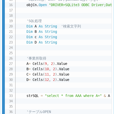
    objCn.
Open
"DRIVER=SQLite3 ODBC Driver;Dat
'SQL処理
Dim
 A 
As
String
'検索文字列
Dim
 B 
As
String
Dim
 c 
As
String
Dim
 D 
As
String
'事業所取得
    A
=
 Cells
(
9
,
2
)
.Value

    B
=
 Cells
(
10
,
2
)
.Value

    C
=
 Cells
(
11
,
2
)
.Value

    D
=
 Cells
(
12
,
2
)
.Value

    strSQL 
=
"select * from AAA where A="
&
 A 
'テーブルOPEN