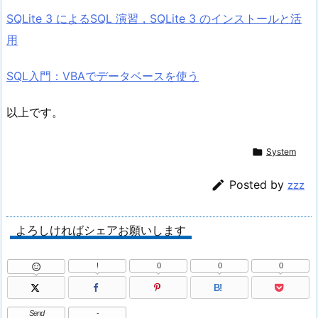
SQLite 3 によるSQL 演習，SQLite 3 のインストールと活
用
SQL入門：VBAでデータベースを使う
以上です。

System

Posted by
zzz
よろしければシェアお願いします
!
0
0
0

B!
Send
-