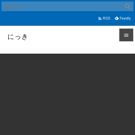

Feedly
RSS
にっき


メニュ

サイド

前へ

次へ

検索