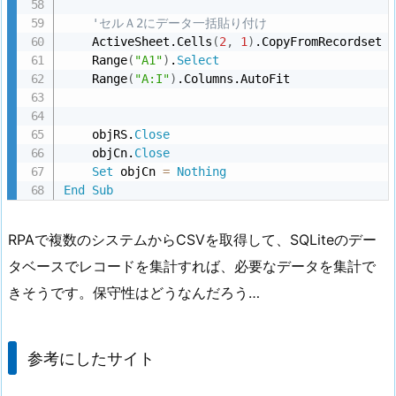
'セルＡ2にデータ一括貼り付け        
    ActiveSheet.Cells
(
2
,
1
)
.CopyFromRecordset o
    Range
(
"A1"
)
.
Select
    Range
(
"A:I"
)
.Columns.AutoFit

    objRS.
Close
    objCn.
Close
Set
 objCn 
=
Nothing
End
Sub
RPAで複数のシステムからCSVを取得して、SQLiteのデー
タベースでレコードを集計すれば、必要なデータを集計で
きそうです。保守性はどうなんだろう…
参考にしたサイト