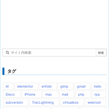
タグ
AI
elementor
enfold
gimp
gmail
hello
iDeco
iPhone
mac
mail
php
rpa
subversion
TracLightning
virtualbox
webroot