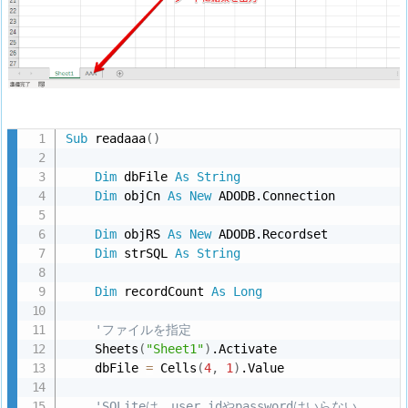
Sub
 readaaa
(
)
Dim
 dbFile 
As
String
Dim
 objCn 
As
New
 ADODB.Connection

Dim
 objRS 
As
New
 ADODB.Recordset

Dim
 strSQL 
As
String
Dim
 recordCount 
As
Long
'ファイルを指定
    Sheets
(
"Sheet1"
)
.Activate

    dbFile 
=
 Cells
(
4
,
1
)
.Value

'SQLiteは、user idやpasswordはいらない