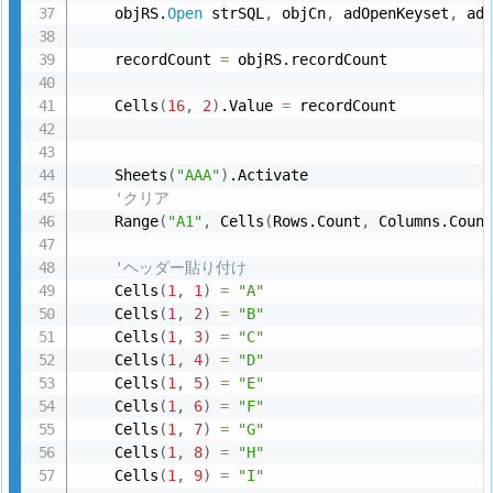
    objRS.
Open
 strSQL
,
 objCn
,
 adOpenKeyset
,
 adL
    recordCount 
=
 objRS.recordCount

    Cells
(
16
,
2
)
.Value 
=
 recordCount

    Sheets
(
"AAA"
)
.Activate

'クリア
    Range
(
"A1"
,
 Cells
(
Rows.Count
,
 Columns.Coun
'ヘッダー貼り付け    
    Cells
(
1
,
1
)
=
"A"
    Cells
(
1
,
2
)
=
"B"
    Cells
(
1
,
3
)
=
"C"
    Cells
(
1
,
4
)
=
"D"
    Cells
(
1
,
5
)
=
"E"
    Cells
(
1
,
6
)
=
"F"
    Cells
(
1
,
7
)
=
"G"
    Cells
(
1
,
8
)
=
"H"
    Cells
(
1
,
9
)
=
"I"